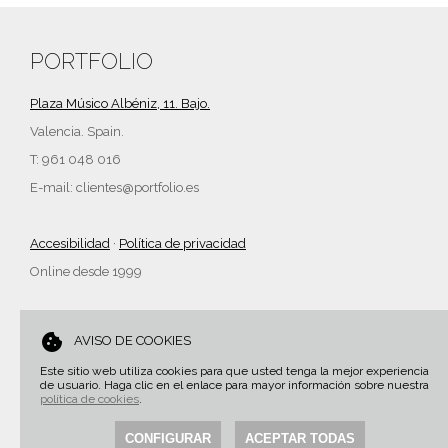
PORTFOLIO
Plaza Músico Albéniz, 11. Bajo.
Valencia. Spain.
T: 961 048 016
E-mail: clientes@portfolio.es
Accesibilidad
·
Política de privacidad
Online desde 1999
cookie
AVISO DE COOKIES
Este sitio web utiliza cookies para que usted tenga la mejor experiencia
de usuario. Haga clic en el enlace para mayor información sobre nuestra
política de cookies
.
CONFIGURAR
ACEPTAR TODAS